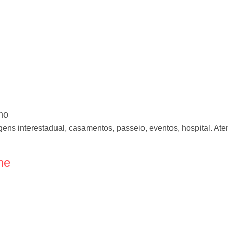
mo
gens interestadual, casamentos, passeio, eventos, hospital. A
ne