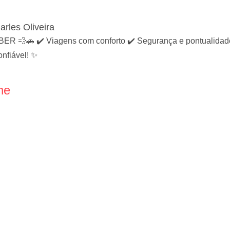
arles Oliveira
💨🚗 ✔️ Viagens com conforto ✔️ Segurança e pontualidade ✔
nfiável! ✨
ne