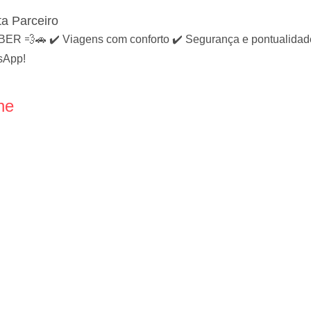
a Parceiro
💨🚗 ✔️ Viagens com conforto ✔️ Segurança e pontualidade ✔
sApp!
ne