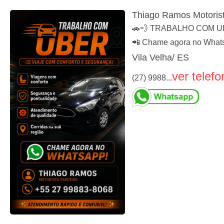
Thiago Ramos Motorist
🚗💨 TRABALHO COM UBER 
📲 Chame agora no What
Vila Velha/ ES
ver telefo
(27) 9988...