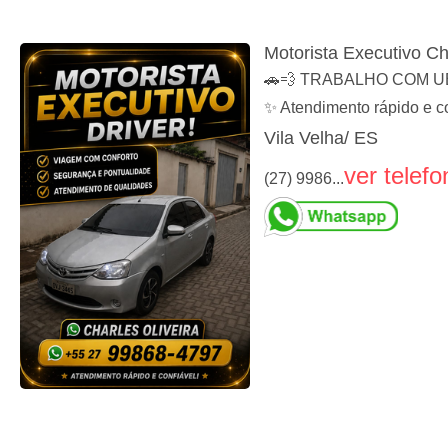
Motorista Executivo Ch
🚗💨 TRABALHO COM UBER 
✨ Atendimento rápido e co
Vila Velha/ ES
ver telefo
(27) 9986...