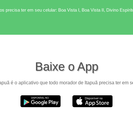
s precisa ter em seu celular: Boa Vista I, Boa Vista II, Divino Espíri
Baixe o App
apuã é o aplicativo que todo morador de Itapuã precisa ter em s