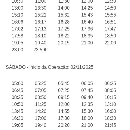
10:30
11:00
11:30
12:00
12:30
13:00
13:30
14:00
14:25
14:50
15:10
15:21
15:32
15:43
15:55
16:06
16:17
16:28
16:40
16:51
17:02
17:13
17:25
17:36
17:47
17:58
18:10
18:22
18:35
18:50
19:05
19:40
20:15
21:00
22:00
23:00
23:59F
SÁBADO - Início da Operação: 02/11/2025
05:00
05:25
05:45
06:05
06:25
06:45
07:05
07:25
07:45
08:05
08:25
08:50
09:15
09:40
10:15
10:50
11:25
12:00
12:35
13:10
13:45
14:20
14:55
15:30
16:00
16:30
17:00
17:30
18:00
18:30
19:05
19:40
20:20
21:00
21:45