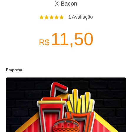
X-Bacon
1
Avaliação
11,50
R$
Empresa