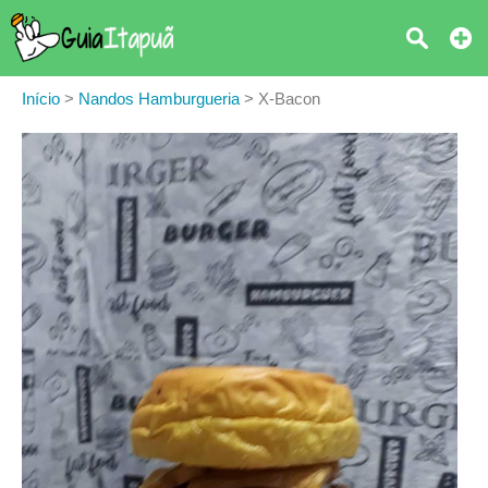
Início
>
Nandos Hamburgueria
>
X-Bacon