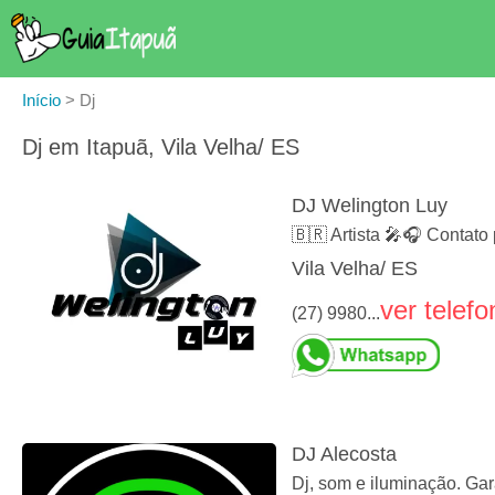
Início
>
Dj
Dj em Itapuã, Vila Velha/ ES
DJ Welington Luy
🇧🇷 Artista 🎤🎧 Contat
Vila Velha/ ES
ver telefo
(27) 9980...
DJ Alecosta
Dj, som e iluminação. Gar